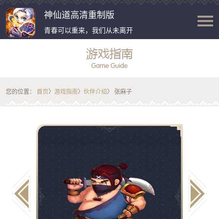
神仙道高清重制版
青春可以重来，我们从未离开
您的位置：
首页
〉
游戏指南
〉
伙伴介绍
〉 张麻子
b
c