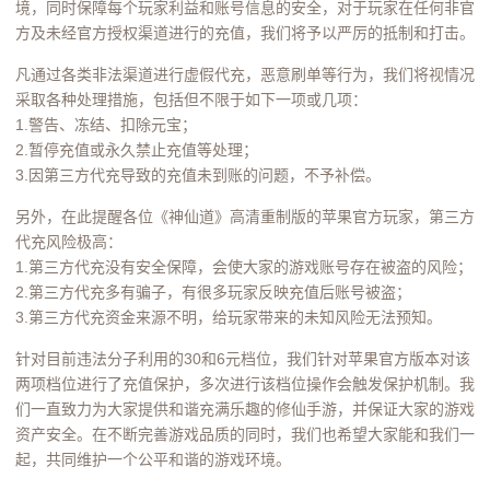
境，同时保障每个玩家利益和账号信息的安全，对于玩家在任何非官
方及未经官方授权渠道进行的充值，我们将予以严厉的抵制和打击。
凡通过各类非法渠道进行虚假代充，恶意刷单等行为，我们将视情况
采取各种处理措施，包括但不限于如下一项或几项：
1.警告、冻结、扣除元宝；
2.暂停充值或永久禁止充值等处理；
3.因第三方代充导致的充值未到账的问题，不予补偿。
另外，在此提醒各位《神仙道》高清重制版的苹果官方玩家，第三方
代充风险极高：
1.第三方代充没有安全保障，会使大家的游戏账号存在被盗的风险；
2.第三方代充多有骗子，有很多玩家反映充值后账号被盗；
3.第三方代充资金来源不明，给玩家带来的未知风险无法预知。
针对目前违法分子利用的30和6元档位，我们针对苹果官方版本对该
两项档位进行了充值保护，多次进行该档位操作会触发保护机制。我
们一直致力为大家提供和谐充满乐趣的修仙手游，并保证大家的游戏
资产安全。在不断完善游戏品质的同时，我们也希望大家能和我们一
起，共同维护一个公平和谐的游戏环境。