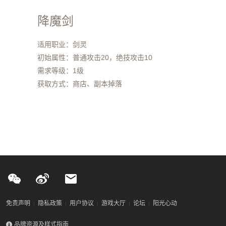
降魔剑
适用职业：剑灵
初始属性：普通攻击20，绝技攻击10
需求等级：1级
获取方式：商店、副本掉落
免责声明
隐私政策
用户协议
游戏大厅
论坛
阳光心动
品牌资源及样式指南