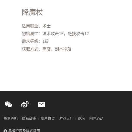
降魔杖
适用职业：术士
初始属性：法术攻击16，绝技攻击12
需求等级：1级
获取方式：商店、副本掉落
免责声明
隐私政策
用户协议
游戏大厅
论坛
阳光心动
品牌资源及样式指南