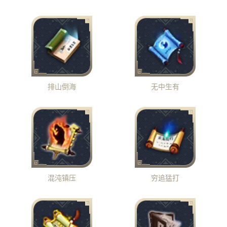
排山倒海
无中生有
混沌镇压
穷追猛打