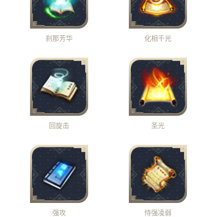
刹那芳华
化相千光
回旋击
圣光
强攻
恃强凌弱