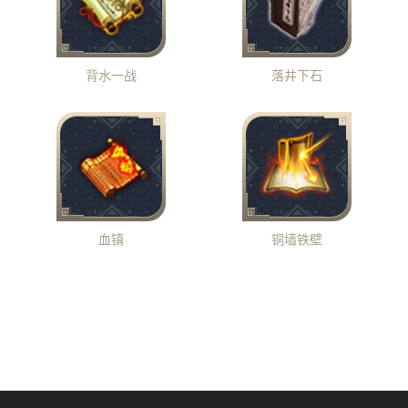
背水一战
落井下石
血镇
铜墙铁壁